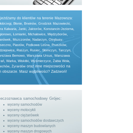
jeżdżamy do klientów na terenie Mazowsza:
,
,
,
,
łobrzegi
Błonie
Brwinów
Grodzisk Mazowiecki
,
,
,
,
ra Kalwaria
Janki
Jaktorów
Konstancin-Jeziorna
,
,
,
,
gionowo
Łomianki
Michałowice
Międzyborów
,
,
,
,
lanówek
Mszczonów
Nadarzyn
Otrębusy
,
,
,
,
aseczno
Piastów
Podkowa Leśna
Pruszków
,
,
,
,
,
dziejowice
Raszyn
Rusiec
Słomczyn
Tarczyn
,
,
rszawa Bemowo
Warszawa Ursus
Warszawa
,
,
,
,
,
rań
Warka
Wiskitki
Wyśmierzyce
Żabia Wola
,
oraz inne miejscowości na
lechów
Żyrardów
m obszarze. Masz wątpliwości? Zadzwoń!
eczoznawca samochodowy Grójec:
wyceny samochodów
wyceny motocykli
wyceny ciężarówek
wyceny samochodów dostawczych
wyceny maszyn budowlanych
wyceny maszyn drogowych