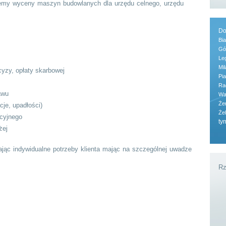
nujemy wyceny maszyn budowlanych dla urzędu celnego, urzędu
Do
Bia
Gó
Le
Mi
cyzy, opłaty skarbowej
Pi
Ra
awu
Wa
Że
cje, upadłości)
Że
cyjnego
ty
żej
ając indywidualne potrzeby klienta mając na szczególnej uwadze
Rz