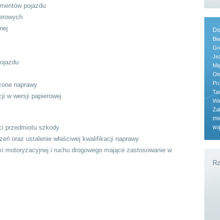
ementów pojazdu
ierowych
nej
Do
Bia
Gr
Je
pojazdu
Mi
Ot
Pr
zone naprawy
Ta
i w wersji papierowej
Wa
Ża
mi
ci przedmiotu szkody
wą
ń oraz ustalenie właściwej kwalifikacji naprawy
iki motoryzacyjnej i ruchu drogowego mające zastosowanie w
Rz